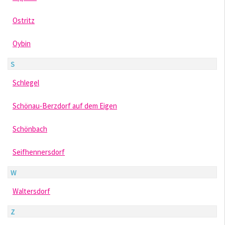
Ostritz
Oybin
S
Schlegel
Schönau-Berzdorf auf dem Eigen
Schönbach
Seifhennersdorf
W
Waltersdorf
Z