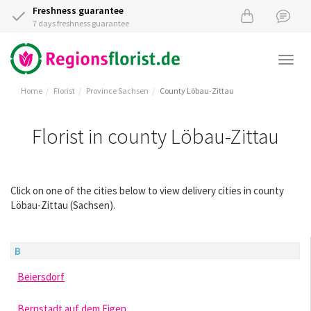
Freshness guarantee
7 days freshness guarantee
Togg
navi
Home
Florist
Province Sachsen
County Löbau-Zittau
Florist in county Löbau-Zittau
Click on one of the cities below to view delivery cities in county
Löbau-Zittau (Sachsen).
B
Beiersdorf
Bernstadt auf dem Eigen