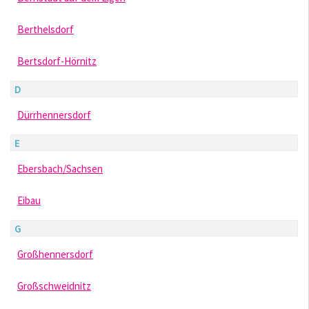
Berthelsdorf
Bertsdorf-Hörnitz
D
Dürrhennersdorf
E
Ebersbach/Sachsen
Eibau
G
Großhennersdorf
Großschweidnitz