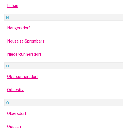
Löbau
N
Neugersdorf
Neusalza-Spremberg
Niedercunnersdorf
O
Obercunnersdorf
Oderwitz
O
Olbersdorf
Oppach