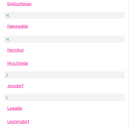
Großschönau
H
Hainewalde
H
Herrnhut
Hirschfelde
J
Jonsdorf
L
Lawalde
Leutersdorf