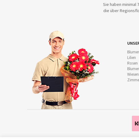
Sie haben minimal 7
die über Regionsflo
UNSE
Blumen
Lilien
Rosen
Blumen
Wiese
Zimmer