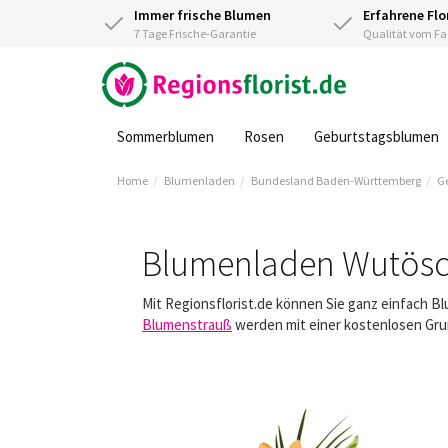
Immer frische Blumen
Erfahrene Flo
7 Tage Frische-Garantie
Qualität vom 
Sommerblumen
Rosen
Geburtstagsblumen
Home
Blumenladen
Bundesland Baden-Württemberg
G
Blumenladen Wutös
Mit Regionsflorist.de können Sie ganz einfach 
Blumenstrauß
werden mit einer kostenlosen Gruß