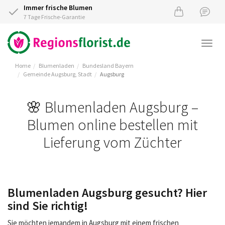
Immer frische Blumen
7 Tage Frische-Garantie
Togg
navi
Home
Blumenladen
Bundesland Bayern
Gemeinde Augsburg, Stadt
Augsburg
🌸 Blumenladen Augsburg –
Blumen online bestellen mit
Lieferung vom Züchter
Blumenladen Augsburg gesucht? Hier
sind Sie richtig!
Sie möchten jemandem in Augsburg mit einem frischen