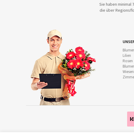
Sie haben minimal 7
die über Regionsflo
UNSE
Blumen
Lilien
Rosen
Blumen
Wiese
Zimmer