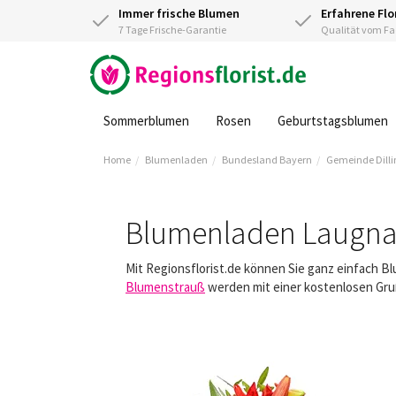
Immer frische Blumen
Erfahrene Flo
7 Tage Frische-Garantie
Qualität vom 
Sommerblumen
Rosen
Geburtstagsblumen
Home
Blumenladen
Bundesland Bayern
Gemeinde Dilli
Blumenladen Laugn
Mit Regionsflorist.de können Sie ganz einfach B
Blumenstrauß
werden mit einer kostenlosen Gruß