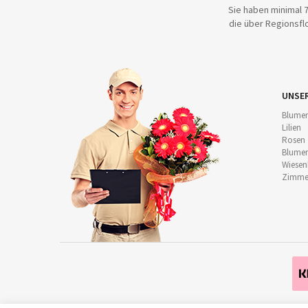
Sie haben minimal 7
die über Regionsflo
UNSE
Blumen
Lilien
Rosen
Blumen
Wiese
Zimmer