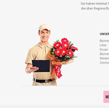
Sie haben minimal 7
die über Regionsflo
UNSE
Blumen
Lilien
Rosen
Blumen
Wiese
Zimmer