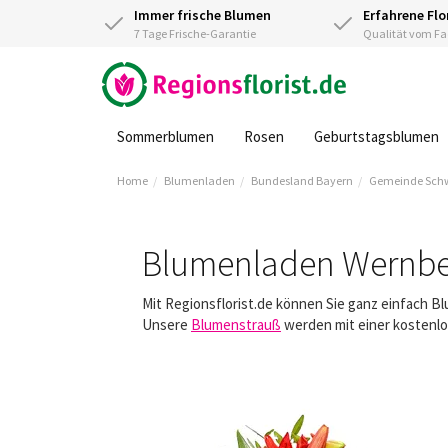
Immer frische Blumen
Erfahrene Flo
7 Tage Frische-Garantie
Qualität vom 
Sommerblumen
Rosen
Geburtstagsblumen
Home
Blumenladen
Bundesland Bayern
Gemeinde Sch
Blumenladen Wernbe
Mit Regionsflorist.de können Sie ganz einfach B
Unsere
Blumenstrauß
werden mit einer kostenlo