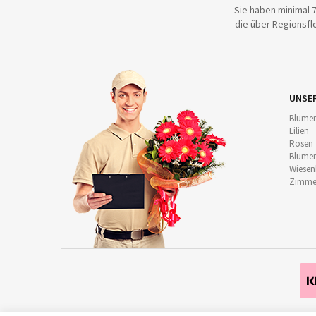
Sie haben minimal 7
die über Regionsflo
UNSE
Blumen
Lilien
Rosen
Blumen
Wiese
Zimmer