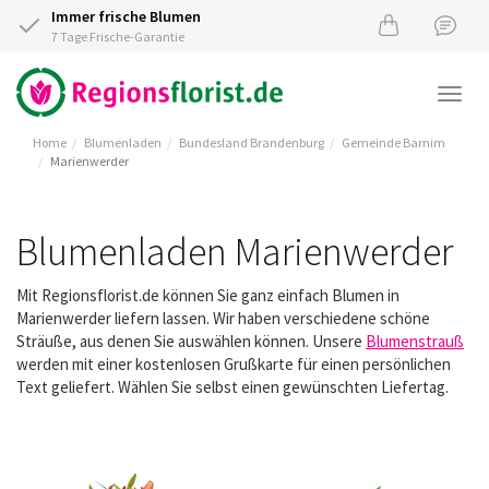
Immer frische Blumen
7 Tage Frische-Garantie
Togg
navi
Home
Blumenladen
Bundesland Brandenburg
Gemeinde Barnim
Marienwerder
Blumenladen Marienwerder
Mit Regionsflorist.de können Sie ganz einfach Blumen in
Marienwerder liefern lassen. Wir haben verschiedene schöne
Sträuße, aus denen Sie auswählen können. Unsere
Blumenstrauß
werden mit einer kostenlosen Grußkarte für einen persönlichen
Text geliefert. Wählen Sie selbst einen gewünschten Liefertag.