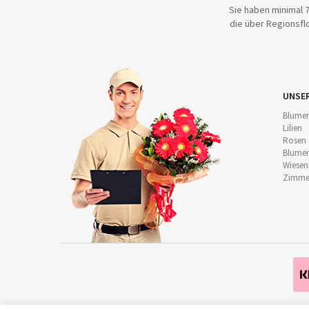
Sie haben minimal 7
die über Regionsflo
UNSE
Blumen
Lilien
Rosen
Blumen
Wiese
Zimmer