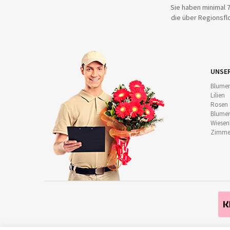
Sie haben minimal 7
die über Regionsflo
UNSE
Blumen
Lilien
Rosen
Blumen
Wiese
Zimmer