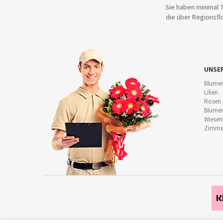
Sie haben minimal 7
die über Regionsflo
UNSE
Blumen
Lilien
Rosen
Blumen
Wiese
Zimmer