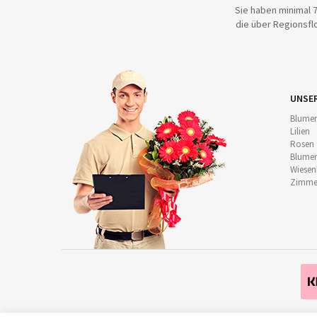
Sie haben minimal 7
die über Regionsflo
UNSE
Blumen
Lilien
Rosen
Blumen
Wiese
Zimmer