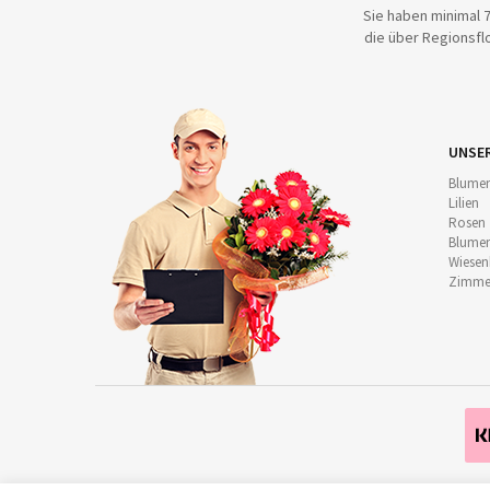
Sie haben minimal 7
die über Regionsflo
UNSE
Blumen
Lilien
Rosen
Blumen
Wiese
Zimmer