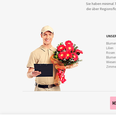
Sie haben minimal 7
die über Regionsflo
UNSE
Blumen
Lilien
Rosen
Blumen
Wiese
Zimmer