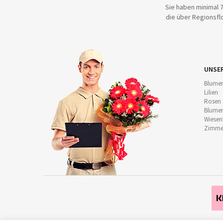
Sie haben minimal 7
die über Regionsflo
UNSE
Blumen
Lilien
Rosen
Blumen
Wiese
Zimmer