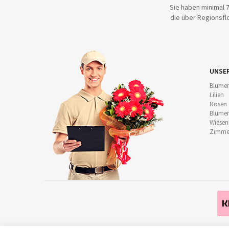
Sie haben minimal 7
die über Regionsflo
UNSE
Blumen
Lilien
Rosen
Blumen
Wiese
Zimmer