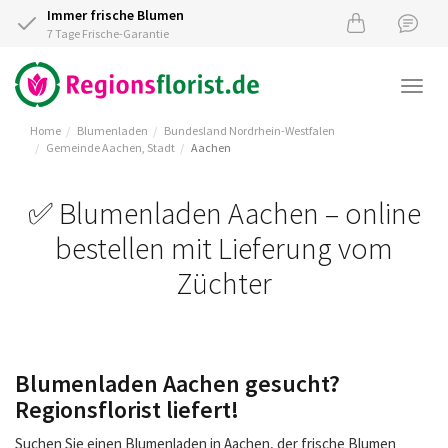
Immer frische Blumen
7 Tage Frische-Garantie
Togg
navi
Home
Blumenladen
Bundesland Nordrhein-Westfalen
Gemeinde Aachen, Stadt
Aachen
✅ Blumenladen Aachen – online
bestellen mit Lieferung vom
Züchter
Blumenladen Aachen gesucht?
Regionsflorist liefert!
Suchen Sie einen Blumenladen in Aachen, der frische Blumen