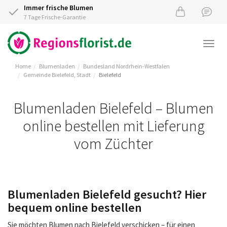
Immer frische Blumen
7 Tage Frische-Garantie
Togg
navi
Home
Blumenladen
Bundesland Nordrhein-Westfalen
Gemeinde Bielefeld, Stadt
Bielefeld
Blumenladen Bielefeld – Blumen
online bestellen mit Lieferung
vom Züchter
Blumenladen Bielefeld gesucht? Hier
bequem online bestellen
Sie möchten Blumen nach Bielefeld verschicken – für einen