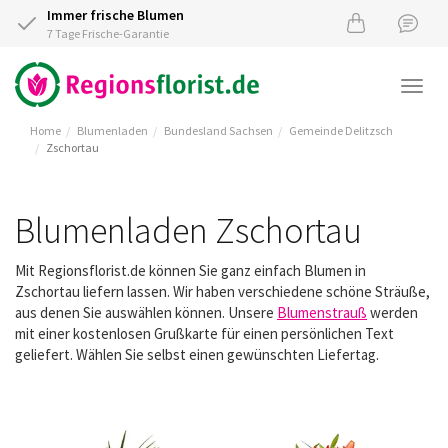
Immer frische Blumen
7 Tage Frische-Garantie
Togg
navi
Home
Blumenladen
Bundesland Sachsen
Gemeinde Delitzsch
Zschortau
Blumenladen Zschortau
Mit Regionsflorist.de können Sie ganz einfach Blumen in
Zschortau liefern lassen. Wir haben verschiedene schöne Sträuße,
aus denen Sie auswählen können. Unsere
Blumenstrauß
werden
mit einer kostenlosen Grußkarte für einen persönlichen Text
geliefert. Wählen Sie selbst einen gewünschten Liefertag.