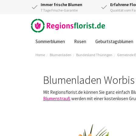
Immer frische Blumen
Erfahrene Flo
7 Tage Frische-Garantie
Qualität vom 
Sommerblumen
Rosen
Geburtstagsblumen
Home
Blumenladen
Bundesland Thüringen
Gemeinde E
Blumenladen Worbis
Mit Regionsflorist.de können Sie ganz einfach B
Blumenstrauß
werden mit einer kostenlosen Gruß