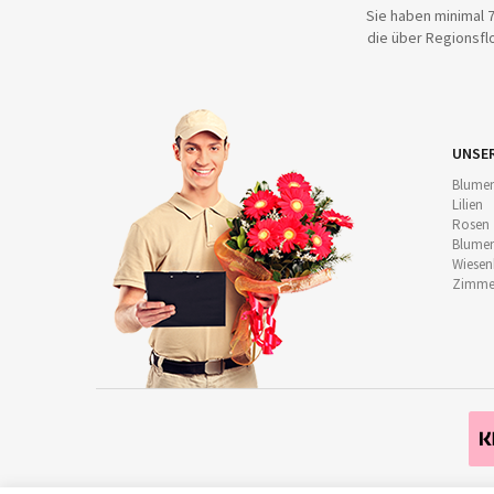
Sie haben minimal 7
die über Regionsflo
UNSE
Blumen
Lilien
Rosen
Blumen
Wiese
Zimmer