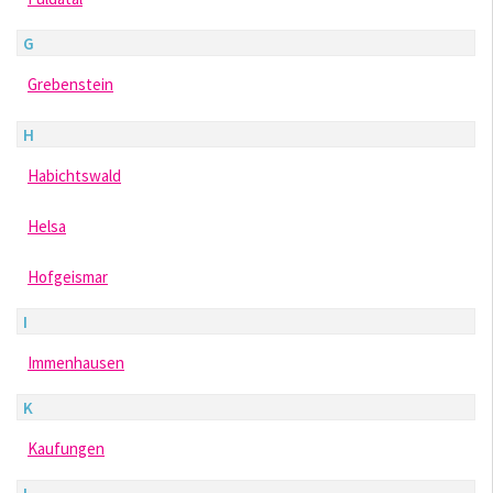
G
Grebenstein
H
Habichtswald
Helsa
Hofgeismar
I
Immenhausen
K
Kaufungen