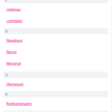
L
Liebenau
Lohfelden
N
Naumburg
Nieste
Niestetal
O
Oberweser
R
Reinhardshagen