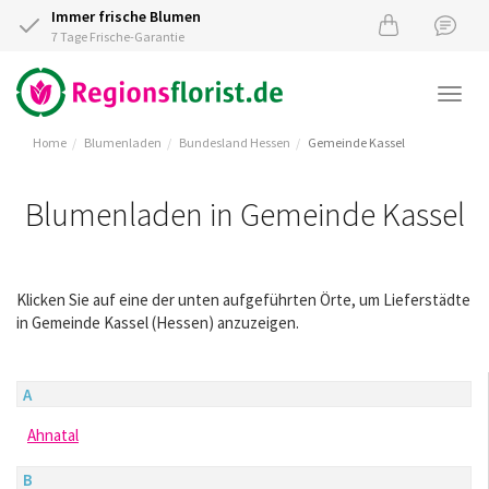
Immer frische Blumen
7 Tage Frische-Garantie
Togg
navi
Home
Blumenladen
Bundesland Hessen
Gemeinde Kassel
Blumenladen in Gemeinde Kassel
Klicken Sie auf eine der unten aufgeführten Örte, um Lieferstädte
in Gemeinde Kassel (Hessen) anzuzeigen.
A
Ahnatal
B