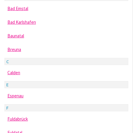
Bad Emstal
Bad Karlshafen
Baunatal
Breuna
C
Calden
E
Espenau
F
Fuldabrück
Fuldatal