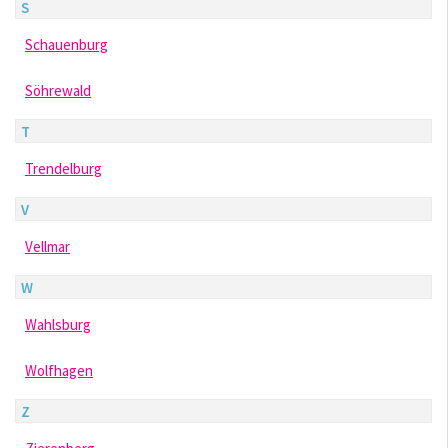
S
Schauenburg
Söhrewald
T
Trendelburg
V
Vellmar
W
Wahlsburg
Wolfhagen
Z