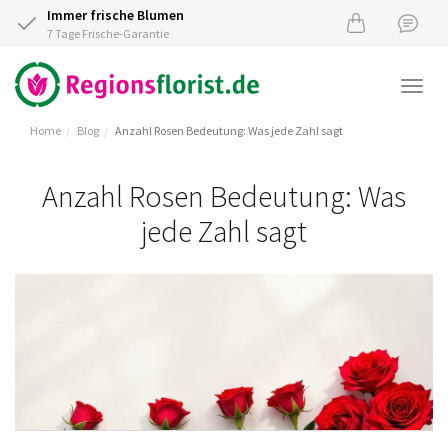
Immer frische Blumen
7 Tage Frische-Garantie
Togg
navi
Home
Blog
Anzahl Rosen Bedeutung: Was jede Zahl sagt
Anzahl Rosen Bedeutung: Was
jede Zahl sagt