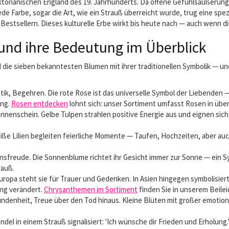
torianischen England des 19. Jahrhunderts. Da offene Gefühlsäußerunge
de Farbe, sogar die Art, wie ein Strauß überreicht wurde, trug eine sp
 Bestsellern. Dieses kulturelle Erbe wirkt bis heute nach — auch wenn d
und ihre Bedeutung im Überblick
d die sieben bekanntesten Blumen mit ihrer traditionellen Symbolik — u
ntik, Begehren. Die rote Rose ist das universelle Symbol der Liebenden 
ung.
Rosen entdecken
lohnt sich: unser Sortiment umfasst Rosen in übe
 Sonnenschein. Gelbe Tulpen strahlen positive Energie aus und eignen s
Weiße Lilien begleiten feierliche Momente — Taufen, Hochzeiten, aber a
reude. Die Sonnenblume richtet ihr Gesicht immer zur Sonne — ein Sy
rauß.
pa steht sie für Trauer und Gedenken. In Asien hingegen symbolisiert 
ung verändert.
Chrysanthemen im Sortiment
finden Sie in unserem Beilei
undenheit, Treue über den Tod hinaus. Kleine Blüten mit großer emotio
ndel in einem Strauß signalisiert: 'Ich wünsche dir Frieden und Erholun