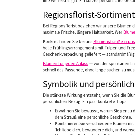
Im Zweifelsfall gilt: Ein kurzes persönliches Ge
Regionsflorist-Sortiment:
Bei Regionsflorist beziehen wir unsere Blumen 
maximale Frische, längere Haltbarkeit. Wer
Blume
Konkret finden Sie bei uns
Blumensträuße in un
helle Frühlingsarrangements mit Tulpen und Fre
Geschenkverpackung geliefert — standardmäßig,
Blumen für jeden Anlass
— von der spontanen Lie
schnell das Passende, ohne lange suchen zu müs
Symbolik und persönlich
Die stärkste Wirkung entsteht, wenn Sie die Blu
persönlichen Bezug. Ein paar konkrete Tipps:
Erwähnen Sie bewusst, warum Sie genau die
dem Strauß eine persönliche Geschichte.
Kombinieren Sie verschiedene Blumen mit 
'Ich liebe dich, bewundere dich, und wünsch