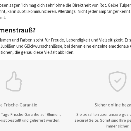
sen sagen 'Ich mag dich sehr' ohne die Direktheit von Rot. Gelbe Tulpe
nt, kann subtil kommunizieren. Allerdings: Nicht jeder Empfänger kennt
mmt.
umenstrauß?
en und Farben steht für Freude, Lebendigkeit und Vielseitigkeit. Er sagt
Jubiläen und Glückwunschanlässe, bei denen eine einzelne emotionale A
ionen, die genau diese Vielfalt abbilden.
e Frische-Garantie
Sicher online bez
 Tage Frische-Garantie auf Blumen,
Sie bezahlen über unsere gesic
rist bestellt und geliefert werden.
secure) Seite. Somit sind Ihre p
immer sicher.