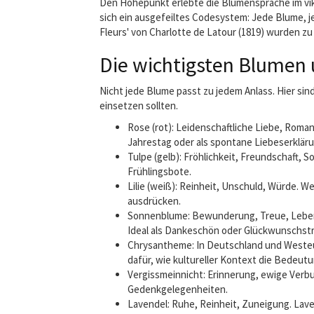
Den Höhepunkt erlebte die Blumensprache im vik
sich ein ausgefeiltes Codesystem: Jede Blume, je
Fleurs' von Charlotte de Latour (1819) wurden zu
Die wichtigsten Blumen 
Nicht jede Blume passt zu jedem Anlass. Hier sin
einsetzen sollten.
Rose (rot): Leidenschaftliche Liebe, Roma
Jahrestag oder als spontane Liebeserklär
Tulpe (gelb): Fröhlichkeit, Freundschaft,
Frühlingsbote.
Lilie (weiß): Reinheit, Unschuld, Würde. 
ausdrücken.
Sonnenblume: Bewunderung, Treue, Lebensf
Ideal als Dankeschön oder Glückwunschst
Chrysantheme: In Deutschland und Westeuro
dafür, wie kultureller Kontext die Bedeut
Vergissmeinnicht: Erinnerung, ewige Verb
Gedenkgelegenheiten.
Lavendel: Ruhe, Reinheit, Zuneigung. Lave