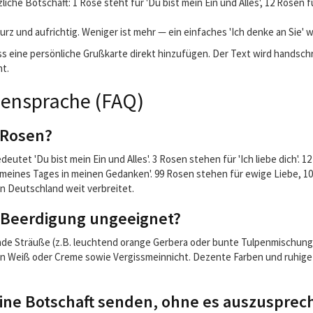
zliche Botschaft: 1 Rose steht für 'Du bist mein Ein und Alles', 12 Rosen
urz und aufrichtig. Weniger ist mehr — ein einfaches 'Ich denke an Sie' w
s eine persönliche Grußkarte direkt hinzufügen. Der Text wird handschr
ht.
mensprache (FAQ)
 Rosen?
deutet 'Du bist mein Ein und Alles'. 3 Rosen stehen für 'Ich liebe dich'.
meines Tages in meinen Gedanken'. 99 Rosen stehen für ewige Liebe, 10
in Deutschland weit verbreitet.
 Beerdigung ungeeignet?
ende Sträuße (z.B. leuchtend orange Gerbera oder bunte Tulpenmischung
in Weiß oder Creme sowie Vergissmeinnicht. Dezente Farben und ruhige
ine Botschaft senden, ohne es auszusprec