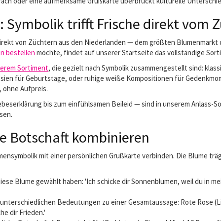
spräch oder eine aufmerksame Grußkarte überbrückt kulturelle Unterschie
 Symbolik trifft Frische direkt vom 
direkt von Züchtern aus den Niederlanden — dem größten Blumenmarkt d
n bestellen
möchte, findet auf unserer Startseite das vollständige Sorti
serem Sortiment
, die gezielt nach Symbolik zusammengestellt sind: kla
esien für Geburtstage, oder ruhige weiße Kompositionen für Gedenkmom
 ohne Aufpreis.
beserklärung bis zum einfühlsamen Beileid — sind in unserem Anlass-S
sen.
e Botschaft kombinieren
mensymbolik mit einer persönlichen Grußkarte verbinden. Die Blume träg
se Blume gewählt haben: 'Ich schicke dir Sonnenblumen, weil du in mei
unterschiedlichen Bedeutungen zu einer Gesamtaussage: Rote Rose (Lie
e dir Frieden.'