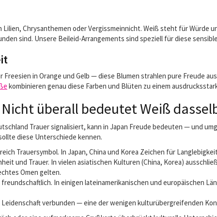
n Lilien, Chrysanthemen oder Vergissmeinnicht. Weiß steht für Würde 
unden sind. Unsere Beileid-Arrangements sind speziell für diese sensi
it
Freesien in Orange und Gelb — diese Blumen strahlen pure Freude aus. 
uße
kombinieren genau diese Farben und Blüten zu einem ausdrucksstar
 Nicht überall bedeutet Weiß dassel
eutschland Trauer signalisiert, kann in Japan Freude bedeuten — und um
sollte diese Unterschiede kennen.
ich Trauersymbol. In Japan, China und Korea Zeichen für Langlebigkeit,
heit und Trauer. In vielen asiatischen Kulturen (China, Korea) ausschli
echtes Omen gelten.
freundschaftlich. In einigen lateinamerikanischen und europäischen Län
nd Leidenschaft verbunden — eine der wenigen kulturübergreifenden Ko