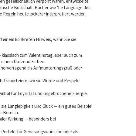
n gesellschaftlich verpönt waren, entwickelte
ezifische Botschaft. Bücher wie 'Le Language des
ie Regeln heute lockerer interpretiert werden.
nd einem konkreten Hinweis, wann Sie sie
— klassisch zum Valentinstag, aber auch zum
r einem Dutzend Farben.
ich hervorragend als Aufmunterungsgruß oder
uch Trauerfeiern, wo sie Würde und Respekt
mbol für Loyalität und ungebrochene Energie.
sie Langlebigkeit und Glück — ein gutes Beispiel
d-Bereich.
naler Wirkung — besonders bei
g.' Perfekt für Genesungswünsche oder als