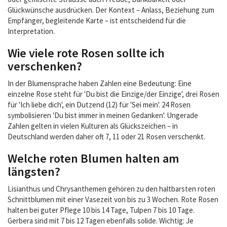
Glückwünsche ausdrücken. Der Kontext – Anlass, Beziehung zum
Empfänger, begleitende Karte – ist entscheidend für die
Interpretation.
Wie viele rote Rosen sollte ich
verschenken?
In der Blumensprache haben Zahlen eine Bedeutung: Eine
einzelne Rose steht für 'Du bist die Einzige/der Einzige', drei Rosen
für 'Ich liebe dich', ein Dutzend (12) für 'Sei mein'. 24 Rosen
symbolisieren 'Du bist immer in meinen Gedanken'. Ungerade
Zahlen gelten in vielen Kulturen als Glückszeichen – in
Deutschland werden daher oft 7, 11 oder 21 Rosen verschenkt.
Welche roten Blumen halten am
längsten?
Lisianthus und Chrysanthemen gehören zu den haltbarsten roten
Schnittblumen mit einer Vasezeit von bis zu 3 Wochen. Rote Rosen
halten bei guter Pflege 10 bis 14 Tage, Tulpen 7 bis 10 Tage.
Gerbera sind mit 7 bis 12 Tagen ebenfalls solide. Wichtig: Je