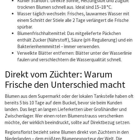
Kühler Standort: Direkte Sonne, Heizungsluft und Zugluft
trocknen Blumen schnell aus. Ideal sind 15–18 °C.
Wasser täglich wechseln: Frisches, lauwarmes Wasser mit
einem Schnitt der Stiele alle 2 Tage verlängert die Frische
spürbar.
Blumenfrischhaltemittel: Das mitgelieferte Päckchen
enthält Zucker (Nährstoff), Säure (pH-Regulierung) und ein
Bakterienhemmmittel – immer verwenden.
Verwelkte Blätter entfernen: Blätter unter der Wasserlinie
faulen und verschlechtern die Wasserqualität schnell.
Direkt vom Züchter: Warum
Frische den Unterschied macht
Blumen aus dem Supermarkt oder der lokalen Tankstelle haben oft
bereits 5 bis 10 Tage auf dem Buckel, bevor sie beim Kunden
landen. Das liegt an langen Lieferketten über Großhändler und
Zwischenlager. Wer einen roten Blumenstrauss verschenken
möchte, der wirklich beeindruckt, sollte auf Direktbezug setzen.
Regionsflorist bezieht seine Blumen direkt von Züchtern in den
Niederlanden – dem größten Blumenexporteur der Welt. Die