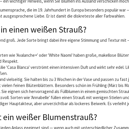
 — ein wichtiger Hinweis, wenn Sie Blumen ins Ausland verschicken möch
mensprache, die im 19. Jahrhundert in Europa besonders populär war — 
 ausgesprochene Liebe. Er ist damit die diskreteste aller Farbwahlen.
in einen weißen Strauß?
nd groß. Jede Sorte bringt dabei ihre eigene Stimmung und Textur mit
orten wie 'Avalanche+' oder 'White Naomi' haben große, makellose Blüten
nd Respekt.
ilie 'Casa Blanca' verströmt einen intensiven Duft und wirkt sehr edel. L
ßen.
 vielseitig. Sie halten bis zu 3 Wochen in der Vase und passen zu fast 
 vielen feinen Blütenblättern. Besonders schön im Frühling (März bis Ma
h. Sie eignen sich hervorragend als Füllblumen in einem gemischten Stra
oll. Sorten wie 'Annabelle' füllen einen Strauß mit wenigen Stielen und
diger Hauptakteur, aber unverzichtbar als lockeres Beiwerk. Es verleiht
t ein weißer Blumenstrauß?
ast jeden Anlass geeignet sind — wenn auch mit unterschiedlicher Zusa