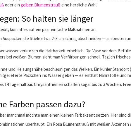
uß
oder ein
gelben Blumenstrauß
eine herzliche Wahl.
egen: So halten sie länger
leibt, kommt es auf ein paar einfache Maßnahmen an.
em Auspacken die Stiele etwa 2–3 cm schräg abschneiden — am besten un
.
nwasser verkürzen die Haltbarkeit erheblich. Die Vase vor dem Befülle
rs bei weißen Blumen sieht man Verfärbungen schnell. Täglich frisches
onne und Heizungsnähe beschleunigen das Welken. Ein kühler Standort (15
mitgelieferte Päckchen ins Wasser geben — es enthält Nährstoffe und
 bis 14 Tage haltbar. Chrysanthemen schaffen sogar bis zu 3 Wochen. Fr
he Farben passen dazu?
— aber manchmal möchte man einen kleinen Farbakzent setzen. Hier sind 
ombinationen überhaupt. Ein Rosa Blumenstrauß mit weißen Akzenten wi