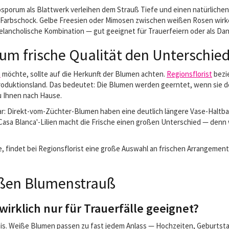
osporum als Blattwerk verleihen dem Strauß Tiefe und einen natürlichen
 Farbschock. Gelbe Freesien oder Mimosen zwischen weißen Rosen wirk
 melancholische Kombination — gut geeignet für Trauerfeiern oder als D
um frische Qualität den Unterschie
n
möchte, sollte auf die Herkunft der Blumen achten.
Regionsflorist
bezie
duktionsland. Das bedeutet: Die Blumen werden geerntet, wenn sie de
u Ihnen nach Hause.
r: Direkt-vom-Züchter-Blumen haben eine deutlich längere Vase-Haltbar
Casa Blanca'-Lilien macht die Frische einen großen Unterschied — denn
 findet bei Regionsflorist eine große Auswahl an frischen Arrangement
ißen Blumenstrauß
irklich nur für Trauerfälle geeignet?
dnis. Weiße Blumen passen zu fast jedem Anlass — Hochzeiten, Geburtsta