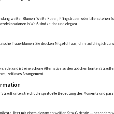
ndung weißer Blumen. Weiße Rosen, Pfingstrosen oder Lilien stehen fü
endekorationen in Weiß sind zeitlos und elegant.
sische Trauerblumen. Sie drücken Mitgefühl aus, ohne aufdringlich zu w
s edel und ist eine schöne Alternative zu den üblichen bunten Sträuße
nes, zeitloses Arrangement.
rmation
Der Strauß unterstreicht die spirituelle Bedeutung des Moments und passt
chte, liegt mit einem eleganten weißen Strauß richtig — besonders we