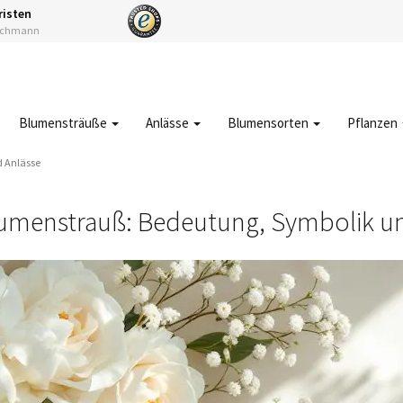
risten
Fachmann
Blumensträuße
Anlässe
Blumensorten
Pflanzen
d Anlässe
umenstrauß: Bedeutung, Symbolik u