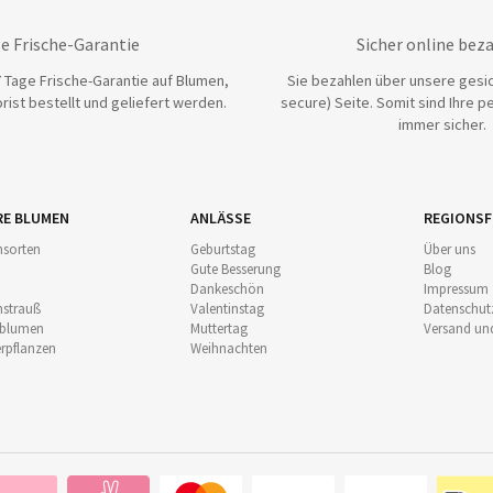
e Frische-Garantie
Sicher online bez
 Tage Frische-Garantie auf Blumen,
Sie bezahlen über unsere gesic
rist bestellt und geliefert werden.
secure) Seite. Somit sind Ihre p
immer sicher.
RE BLUMEN
ANLÄSSE
REGIONSF
sorten
Geburtstag
Über uns
Gute Besserung
Blog
Dankeschön
Impressum
strauß
Valentinstag
Datenschut
nblumen
Muttertag
Versand un
pflanzen
Weihnachten