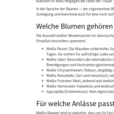
Kulturen ist Weiß hingegen die Farbe der Trauer
In der Sprache der Blumen — der sogenannten Blu
Zuneigung und manchmal auch für eine noch nicht
Welche Blumen gehören 
Die Auswahl weißer Blumensorten ist überrasche
Straußes besonders spannend.
Weiße Rosen: Die Klassiker schlechthin. S
Tagen. Sie stehen für aufrichtige Liebe u
Weiße Lilien: Besonders die orientalische L
Beerdigungen und Hochzeiten gleicherma
Weiße Chrysanthemen: Robust, langlebig und
Weiße Ranunkeln: Zart und romantisch, mit
Weiße Freesien: Klein, duftend und zierlic
Weiße Hortensien: Voluminös und eindrucksv
Gypsophila (Schleierkraut): Kein eigenstän
Für welche Anlässe pass
Weiße Blumen sind so vielseitig, dass sie für f