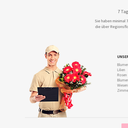
7 Tag
Sie haben minimal 7
die über Regionsflo
UNSE
Blumen
Lilien
Rosen
Blumen
Wiese
Zimmer