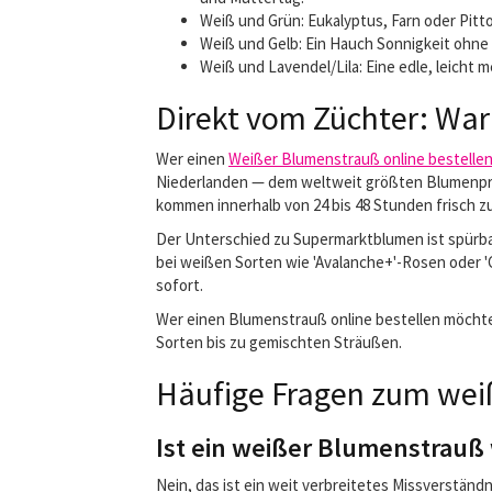
Weiß und Grün: Eukalyptus, Farn oder Pitt
Weiß und Gelb: Ein Hauch Sonnigkeit ohne
Weiß und Lavendel/Lila: Eine edle, leicht
Direkt vom Züchter: War
Wer einen
Weißer
Blumenstrauß online bestelle
Niederlanden — dem weltweit größten Blumenpro
kommen innerhalb von 24 bis 48 Stunden frisch z
Der Unterschied zu Supermarktblumen ist spürba
bei weißen Sorten wie 'Avalanche+'-Rosen oder '
sofort.
Wer einen Blumenstrauß online bestellen möchte,
Sorten bis zu gemischten Sträußen.
Häufige Fragen zum we
Ist ein weißer Blumenstrauß w
Nein, das ist ein weit verbreitetes Missverstän