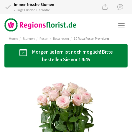
Immer frische Blumen
7 Tage Frische-Garantie
Togg
navi
Home
Blumen
Rosen
Rosa rosen
10 Rosa Rosen Premium
Morgen liefern ist noch möglich! Bitte
bestellen Sie vor 14:45