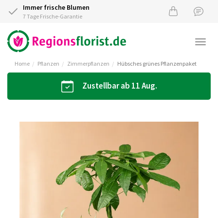
Immer frische Blumen
7 Tage Frische-Garantie
Togg
navi
Home
Pflanzen
Zimmerpflanzen
Hübsches grünes Pflanzenpaket
Zustellbar ab 11 Aug.