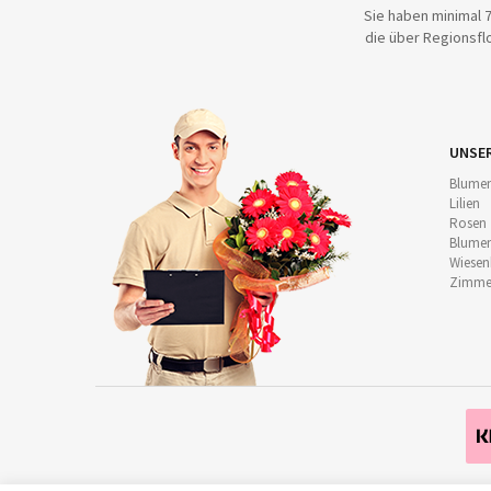
Sie haben minimal 7
die über Regionsflo
UNSE
Blumen
Lilien
Rosen
Blumen
Wiese
Zimmer