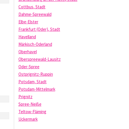
Cottbus, Stadt
Dahme-Spreewald
Elbe-Elster
Frankfurt (Oder), Stadt
Havelland
Märkisch-Oderland
Oberhavel
Oberspreewald-Lausitz
Oder-Spree
Ostprignitz-Ruppin
Potsdam, Stadt
Potsdam-Mittelmark
Prignitz
Spree-Neiße
Teltow-Fläming
Uckermark