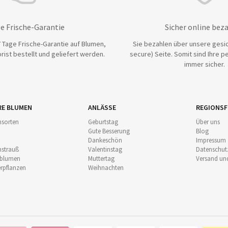
e Frische-Garantie
Sicher online bez
 Tage Frische-Garantie auf Blumen,
Sie bezahlen über unsere gesic
rist bestellt und geliefert werden.
secure) Seite. Somit sind Ihre p
immer sicher.
RE BLUMEN
ANLÄSSE
REGIONSF
sorten
Geburtstag
Über uns
Gute Besserung
Blog
Dankeschön
Impressum
strauß
Valentinstag
Datenschut
nblumen
Muttertag
Versand un
pflanzen
Weihnachten