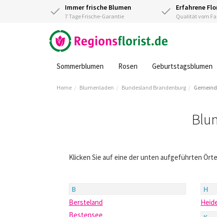
Immer frische Blumen
Erfahrene Flo
7 Tage Frische-Garantie
Qualität vom 
Sommerblumen
Rosen
Geburtstagsblumen
Home
Blumenladen
Bundesland Brandenburg
Gemeind
Blu
Klicken Sie auf eine der unten aufgeführten Ör
B
H
Bersteland
Heide
Bestensee