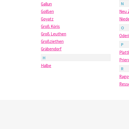
N
Gallun
Golßen
Neu 
Goyatz
Nied
Groß Köris
O
Groß Leuthen
Oder
Großziethen
P
Gräbendorf
Plat
H
Prier
Halbe
R
Rag
Ress