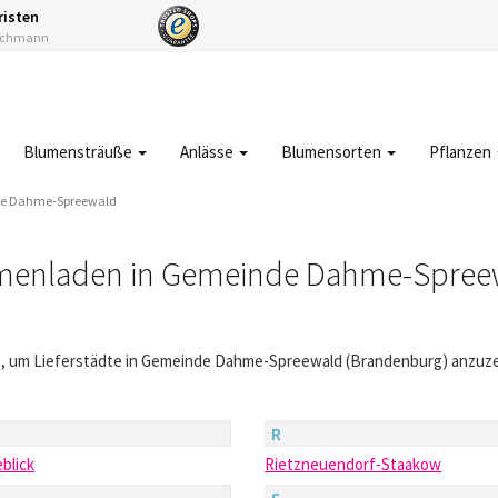
risten
Fachmann
Blumensträuße
Anlässe
Blumensorten
Pflanzen
e Dahme-Spreewald
menladen in Gemeinde Dahme-Spree
te, um Lieferstädte in Gemeinde Dahme-Spreewald (Brandenburg) anzuze
R
blick
Rietzneuendorf-Staakow