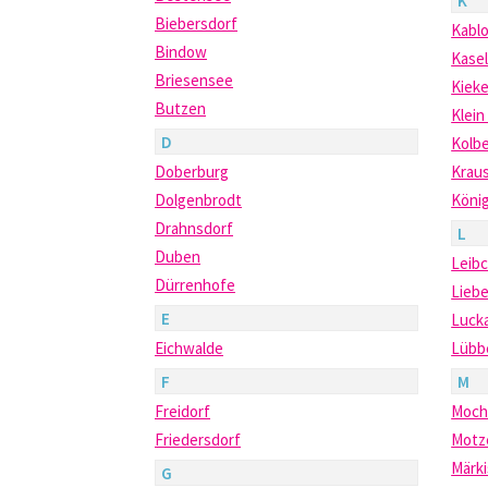
K
Biebersdorf
Kabl
Bindow
Kasel
Briesensee
Kiek
Butzen
Klein
D
Kolb
Doberburg
Krau
Dolgenbrodt
Köni
Drahnsdorf
L
Duben
Leibc
Dürrenhofe
Lieb
E
Luck
Eichwalde
Lübb
F
M
Freidorf
Moc
Friedersdorf
Motz
Märk
G