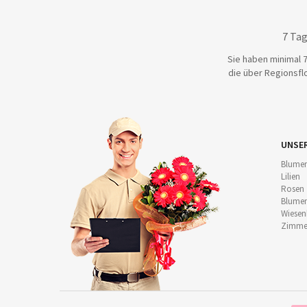
7 Tag
Sie haben minimal 7
die über Regionsflo
UNSE
Blumen
Lilien
Rosen
Blumen
Wiese
Zimmer