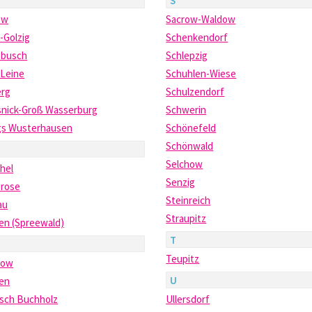
S
ow
Sacrow-Waldow
-Golzig
Schenkendorf
ebusch
Schlepzig
 Leine
Schuhlen-Wiese
erg
Schulzendorf
snick-Groß Wasserburg
Schwerin
gs Wusterhausen
Schönefeld
Schönwald
Selchow
hel
Senzig
erose
Steinreich
au
Straupitz
en (Spreewald)
T
Teupitz
how
U
en
isch Buchholz
Ullersdorf