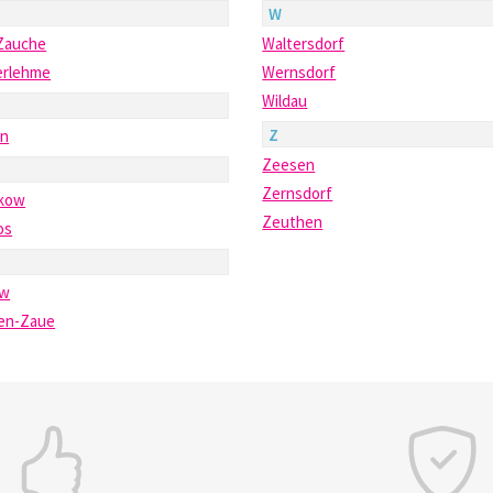
W
Zauche
Waltersdorf
erlehme
Wernsdorf
Wildau
Z
in
Zeesen
Zernsdorf
tkow
Zeuthen
os
ow
en-Zaue