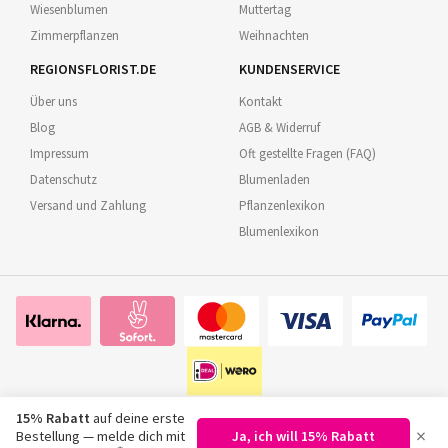
Wiesenblumen
Muttertag
Zimmerpflanzen
Weihnachten
REGIONSFLORIST.DE
KUNDENSERVICE
Über uns
Kontakt
Blog
AGB & Widerruf
Impressum
Oft gestellte Fragen (FAQ)
Datenschutz
Blumenladen
Versand und Zahlung
Pflanzenlexikon
Blumenlexikon
15% Rabatt
auf deine erste
×
Bestellung — melde dich mit
Ja, ich will 15% Rabatt
©
2026
Regionsflorist.de