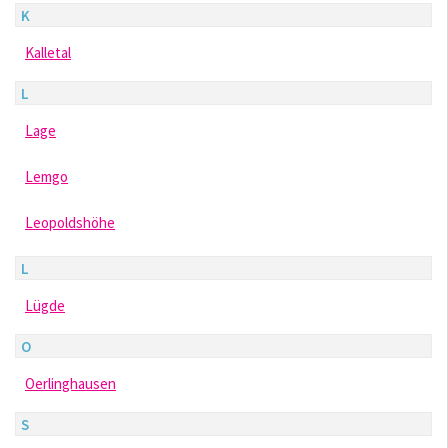
K
Kalletal
L
Lage
Lemgo
Leopoldshöhe
L
Lügde
O
Oerlinghausen
S