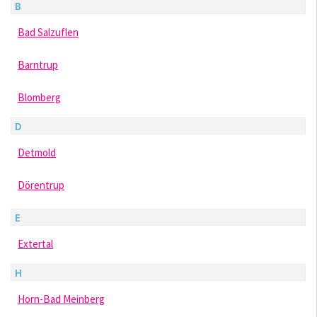
B
Bad Salzuflen
Barntrup
Blomberg
D
Detmold
Dörentrup
E
Extertal
H
Horn-Bad Meinberg