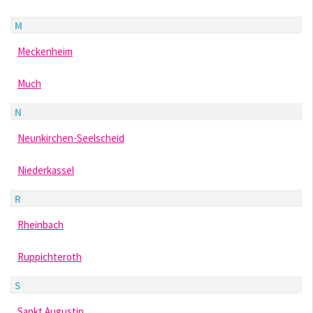
M
Meckenheim
Much
N
Neunkirchen-Seelscheid
Niederkassel
R
Rheinbach
Ruppichteroth
S
Sankt Augustin