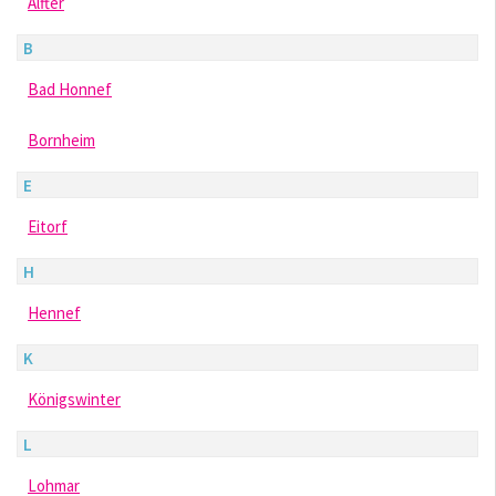
Alfter
B
Bad Honnef
Bornheim
E
Eitorf
H
Hennef
K
Königswinter
L
Lohmar