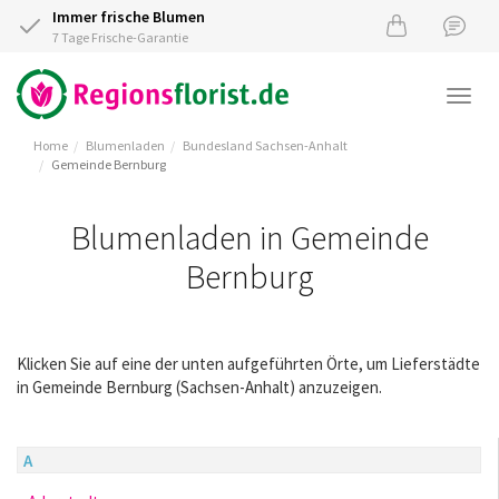
Immer frische Blumen
7 Tage Frische-Garantie
Togg
navi
Home
Blumenladen
Bundesland Sachsen-Anhalt
Gemeinde Bernburg
Blumenladen in Gemeinde
Bernburg
Klicken Sie auf eine der unten aufgeführten Örte, um Lieferstädte
in Gemeinde Bernburg (Sachsen-Anhalt) anzuzeigen.
A