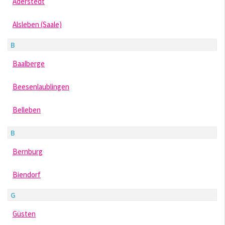
Aderstedt
Alsleben (Saale)
B
Baalberge
Beesenlaublingen
Belleben
B
Bernburg
Biendorf
G
Güsten