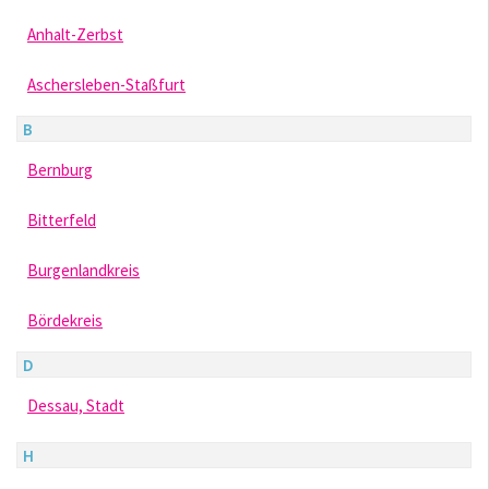
Anhalt-Zerbst
Aschersleben-Staßfurt
B
Bernburg
Bitterfeld
Burgenlandkreis
Bördekreis
D
Dessau, Stadt
H