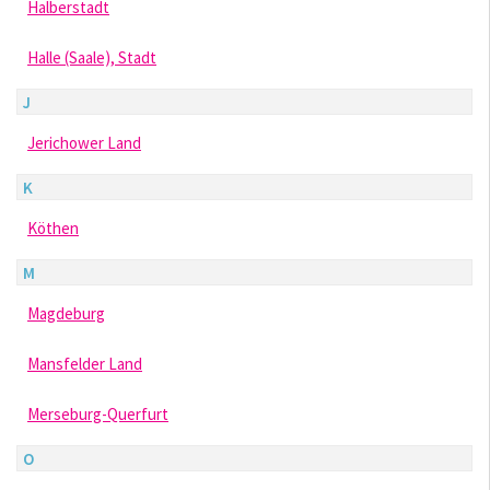
Halberstadt
Halle (Saale), Stadt
J
Jerichower Land
K
Köthen
M
Magdeburg
Mansfelder Land
Merseburg-Querfurt
O