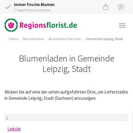
Immer frische Blumen
7 Tage Frische-Garantie
Togg
navi
Home
Blumenladen
Bundesland Sachsen
Gemeinde Leipzig, Stadt
Blumenladen in Gemeinde
Leipzig, Stadt
Klicken Sie auf eine der unten aufgeführten Örte, um Lieferstädte
in Gemeinde Leipzig, Stadt (Sachsen) anzuzeigen.
L
Leipzig