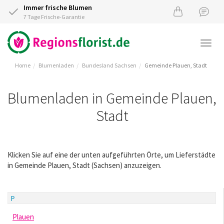
Immer frische Blumen
7 Tage Frische-Garantie
Togg
navi
Home
Blumenladen
Bundesland Sachsen
Gemeinde Plauen, Stadt
Blumenladen in Gemeinde Plauen,
Stadt
Klicken Sie auf eine der unten aufgeführten Örte, um Lieferstädte
in Gemeinde Plauen, Stadt (Sachsen) anzuzeigen.
P
Plauen