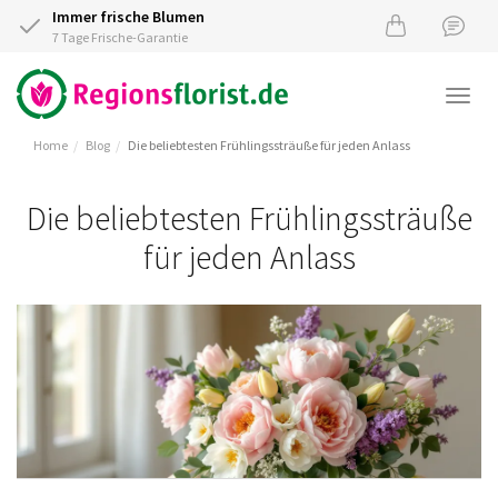
Immer frische Blumen
7 Tage Frische-Garantie
Togg
navi
Home
Blog
Die beliebtesten Frühlingssträuße für jeden Anlass
Die beliebtesten Frühlingssträuße
für jeden Anlass