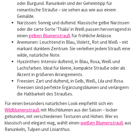
oder Burgund. Ranunkeln sind der Geheimtipp für
romantische Sträuße – sie sehen aus wie aus einem
Gemälde.
Narzissen: Sonnig und duftend. Klassische gelbe Narzissen
oder die zarte Sorte 'Thalia' in Weiß passen hervorragend in
einen
gelben Blumenstrauß
für fröhliche Anlässe.
Anemonen: Leuchtend in Blau, Violett, Rot und Weiß – mit
markant dunklem Zentrum. Sie verleihen jedem Strauß eine
wilde, natürliche Note.
Hyazinthen: Intensiv duftend, in Blau, Rosa, Weiß und
Lachsfarben. Ideal für kleine, kompakte Sträuße oder als
Akzent in größeren Arrangements.
Freesien: Zart und duftend, in Gelb, Weiß, Lila und Rosa.
Freesien sind perfekte Ergänzungsblumen und verlängern
die Haltbarkeit des Straußes.
Für einen besonders natürlichen Look empfiehlt sich ein
Wildblumenstrauß
mit Mischblumen aus der Saison – locker
gebunden, mit verschiedenen Texturen und Höhen. Wer es
klassisch und elegant mag, wählt einen
weißen Blumenstrauß
aus
Ranunkeln, Tulpen und Lisianthus.