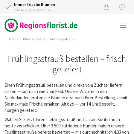
Immer frische Blumen
7 Tage Frische-Garantie
Togg
navi
Home
Blumenstrauß
Frühlingsstrauß
Frühlingsstrauß bestellen – frisch
geliefert
Einen Frühlingsstrauß bestellen und direkt vom Züchter liefern
lassen — so frisch wie vom Feld. Unsere Züchter in den
Niederlanden ernten die Blumen erst nach Ihrer Bestellung, damit
Sie maximale Frische erhalten.
Ab €29
— vor 14 Uhr bestellt,
morgen geliefert.
Wählen Sie jetzt Ihren Lieblingsstrauß und lassen Sie ihn noch
heute verschicken. Über 3.500 zufriedene Kunden haben unsere
Frühlingssträuße bereits bewertet — mit durchschnittlich 4,33 von