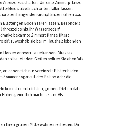
e Anreize zu schaffen. Um eine Zimmerpflanze
erkleid stilvoll nach unten fallen lassen
chönsten hängenden Grünpflanzen zählen u.a.:
en Blätter gen Boden fallen lassen. Besonders
 Jahreszeit sinkt ihr Wasserbedarf.
oldranke bekannte Zimmerpflanze filtert
e giftig, weshalb sie bei im Haushalt lebenden
an Herzen erinnert, zu erkennen. Direktes
en sollte. Mit dem Gießen sollten Sie ebenfalls
an denen sich nur vereinzelt Blätter bilden,
im Sommer sogar auf den Balkon oder die
ln kommt er mit dichten, grünen Trieben daher.
en Höhen gemütlich machen kann. Als
eg an Ihren grünen Mitbewohnern erfreuen. Da