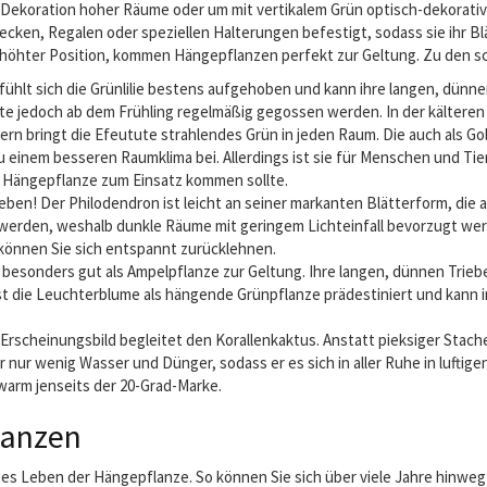
 Dekoration hoher Räume oder um mit vertikalem Grün optisch-dekorativ
en, Regalen oder speziellen Halterungen befestigt, sodass sie ihr Blätt
erhöhter Position, kommen Hängepflanzen perfekt zur Geltung. Zu den s
fühlt sich die Grünlilie bestens aufgehoben und kann ihre langen, dünn
llte jedoch ab dem Frühling regelmäßig gegossen werden. In der kälteren
tern bringt die Efeutute strahlendes Grün in jeden Raum. Die auch als G
u einem besseren Raumklima bei. Allerdings ist sie für Menschen und Tier
s Hängepflanze zum Einsatz kommen sollte.
ben! Der Philodendron ist leicht an seiner markanten Blätterform, die 
n werden, weshalb dunkle Räume mit geringem Lichteinfall bevorzugt werd
, können Sie sich entspannt zurücklehnen.
onders gut als Ampelpflanze zur Geltung. Ihre langen, dünnen Triebe, 
st die Leuchterblume als hängende Grünpflanze prädestiniert und kann 
rscheinungsbild begleitet den Korallenkaktus. Anstatt pieksiger Stache
 nur wenig Wasser und Dünger, sodass er es sich in aller Ruhe in luftig
warm jenseits der 20-Grad-Marke.
lanzen
anges Leben der Hängepflanze. So können Sie sich über viele Jahre hinw