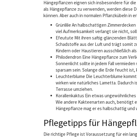
Hängepflanzen eignen sich insbesondere für die
als Hängepflanze zu verwenden, werden diese Deck
können. Aber auch in normalen Pflanzkübeln in 
Grünlilie An halbschattigen Zimmerdecken 
viel Aufmerksamkeit verlangt sie nicht, so
Efeutute Mit ihren saftig-glänzenden Blät
Schadstoffe aus der Luft und trägt somit z
Kindern oder Haustieren ausschließlich al
Philodendron Eine Hängepflanze zum Verlie
Sonnenlicht sollte in jedem Fall vermiede
sparsam sein. Solange die Erde feucht ist
Leuchterblume Die Leuchterblume kommt bes
wirken wie natürliches Lametta. Dadurch i
Terrasse umziehen.
Korallenkaktus Ein etwas ungewöhnliches E
Wie andere Kakteenarten auch, benötigt er
Hängepflanze mag er es halbschattig und 
Pflegetipps für Hängepf
Die richtige Pflege ist Voraussetzung für ein l