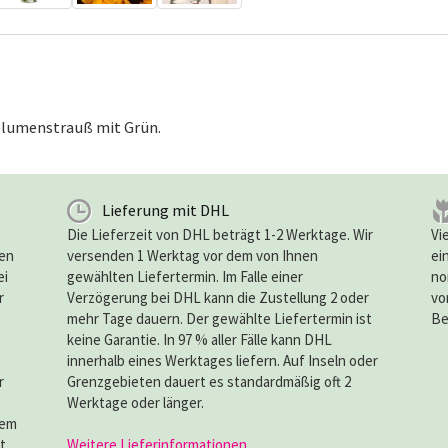
blumenstrauß mit Grün.
Lieferung mit DHL
Die Lieferzeit von DHL beträgt 1-2 Werktage. Wir
Vi
ten
versenden 1 Werktag vor dem von Ihnen
ei
ei
gewählten Liefertermin. Im Falle einer
no
r
Verzögerung bei DHL kann die Zustellung 2 oder
vo
mehr Tage dauern. Der gewählte Liefertermin ist
Be
keine Garantie. In 97 % aller Fälle kann DHL
innerhalb eines Werktages liefern. Auf Inseln oder
r
Grenzgebieten dauert es standardmäßig oft 2
Werktage oder länger.
dem
t
Weitere Lieferinformationen