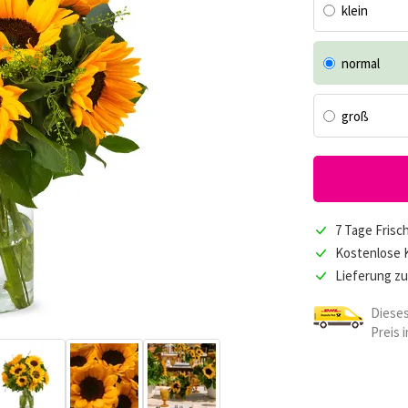
klein
normal
groß
7 Tage Frisc
Kostenlose 
Lieferung z
Dieses
Preis 