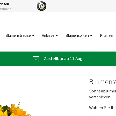
risten
Fachmann
Blumensträuße
Anlässe
Blumensorten
Pflanzen
Zustellbar ab 11 Aug.
Blumenst
Sonnenblumens
verschicken
Wählen Sie Ih