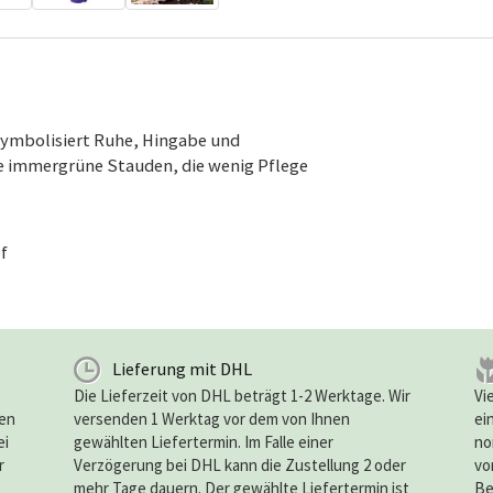
 symbolisiert Ruhe, Hingabe und
e immergrüne Stauden, die wenig Pflege
f
Lieferung mit DHL
Die Lieferzeit von DHL beträgt 1-2 Werktage. Wir
Vi
ten
versenden 1 Werktag vor dem von Ihnen
ei
ei
gewählten Liefertermin. Im Falle einer
no
r
Verzögerung bei DHL kann die Zustellung 2 oder
vo
mehr Tage dauern. Der gewählte Liefertermin ist
Be