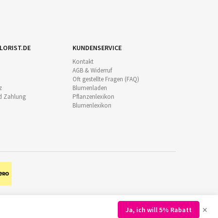
LORIST.DE
KUNDENSERVICE
Kontakt
AGB & Widerruf
Oft gestellte Fragen (FAQ)
z
Blumenladen
d Zahlung
Pflanzenlexikon
Blumenlexikon
×
Ja, ich will 5% Rabatt
©
2026
Regionsflorist.de