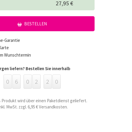
27,95 €
BESTELLEN
he-Garantie
Karte
um Wunschtermin
gen liefern? Bestellen Sie innerhalb
0
6
0
2
2
0
 Produkt wird über einen Paketdienst geliefert.
inkl. MwSt. zzgl. 6,95 € Versandkosten.