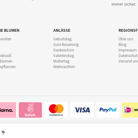
immer sicher.
RE BLUMEN
ANLÄSSE
REGIONSF
sorten
Geburtstag
Über uns
Gute Besserung
Blog
Dankeschön
Impressum
strauß
Valentinstag
Datenschut
nblumen
Muttertag
Versand un
pflanzen
Weihnachten
. 💐