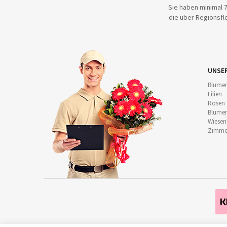
Sie haben minimal 7
die über Regionsflo
UNSE
Blumen
Lilien
Rosen
Blumen
Wiese
Zimmer