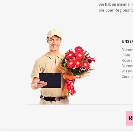
Sie haben minimal 7
die über Regionsflo
UNSE
Blumen
Lilien
Rosen
Blumen
Wiese
Zimmer