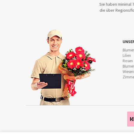
Sie haben minimal 7
die über Regionsflo
UNSE
Blumen
Lilien
Rosen
Blumen
Wiese
Zimmer