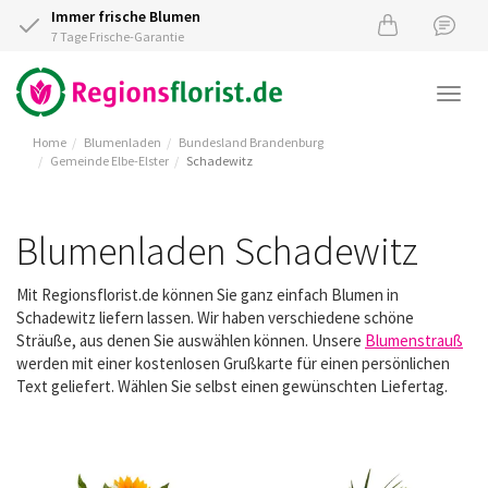
Immer frische Blumen
7 Tage Frische-Garantie
Togg
navi
Home
Blumenladen
Bundesland Brandenburg
Gemeinde Elbe-Elster
Schadewitz
Blumenladen Schadewitz
Mit Regionsflorist.de können Sie ganz einfach Blumen in
Schadewitz liefern lassen. Wir haben verschiedene schöne
Sträuße, aus denen Sie auswählen können. Unsere
Blumenstrauß
werden mit einer kostenlosen Grußkarte für einen persönlichen
Text geliefert. Wählen Sie selbst einen gewünschten Liefertag.