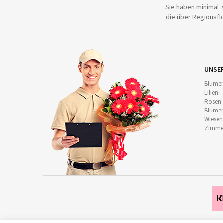
Sie haben minimal 7
die über Regionsflo
UNSE
Blumen
Lilien
Rosen
Blumen
Wiese
Zimmer