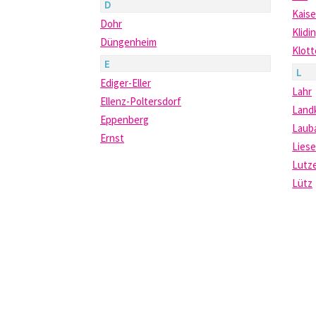
D
Kais
Dohr
Klidi
Düngenheim
Klot
E
L
Ediger-Eller
Lahr
Ellenz-Poltersdorf
Land
Eppenberg
Laub
Ernst
Liese
Lutz
Lütz