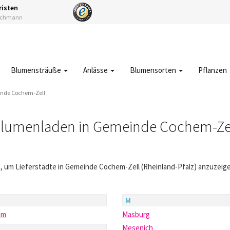
risten
Fachmann
Blumensträuße
Anlässe
Blumensorten
Pflanzen
nde Cochem-Zell
lumenladen in Gemeinde Cochem-Ze
e, um Lieferstädte in Gemeinde Cochem-Zell (Rheinland-Pfalz) anzuzeig
M
em
Masburg
Mesenich