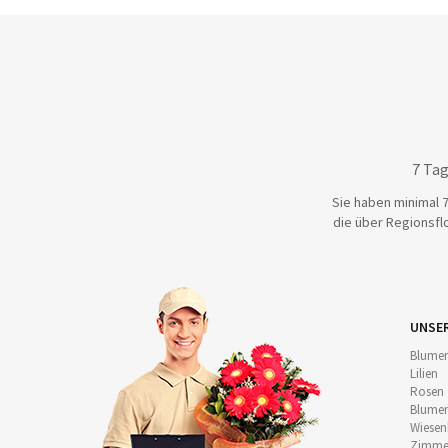
7 Tag
Sie haben minimal 7
die über Regionsflo
UNSE
Blumen
Lilien
Rosen
Blumen
Wiese
Zimmer