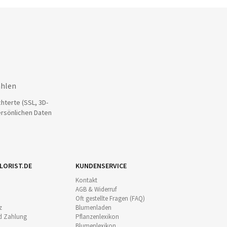
ahlen
hterte (SSL, 3D-
ersönlichen Daten
LORIST.DE
KUNDENSERVICE
Kontakt
AGB & Widerruf
Oft gestellte Fragen (FAQ)
z
Blumenladen
d Zahlung
Pflanzenlexikon
Blumenlexikon