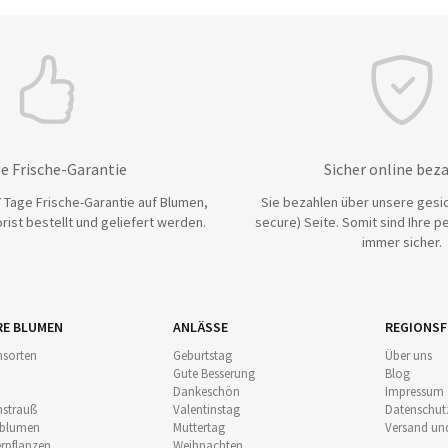
e Frische-Garantie
Sicher online bez
 Tage Frische-Garantie auf Blumen,
Sie bezahlen über unsere gesic
rist bestellt und geliefert werden.
secure) Seite. Somit sind Ihre p
immer sicher.
RE BLUMEN
ANLÄSSE
REGIONSF
sorten
Geburtstag
Über uns
Gute Besserung
Blog
Dankeschön
Impressum
strauß
Valentinstag
Datenschut
nblumen
Muttertag
Versand un
pflanzen
Weihnachten