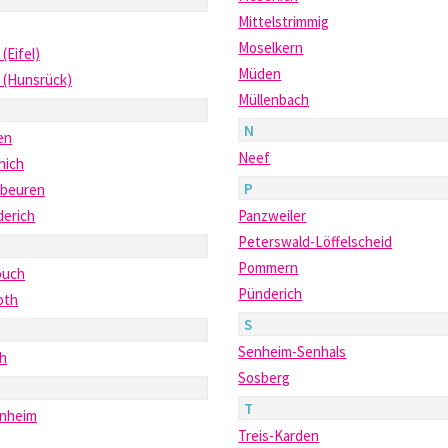
Mittelstrimmig
Moselkern
 (Eifel)
Müden
 (Hunsrück)
Müllenbach
N
en
Neef
nich
P
nbeuren
derich
Panzweiler
Peterswald-Löffelscheid
Pommern
uch
Pünderich
oth
S
Senheim-Senhals
ch
Sosberg
T
enheim
Treis-Karden