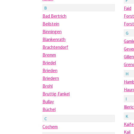
F
B
Faid
Bad Bertrich
Forst
Beilstein
Forst
Binningen
G
Blankenrath
Gaml
Brachtendorf
Geve
Bremm
Gille
Briedel
Gren
Brieden
H
Briedern
Hamb
Brohl
Haur
Bruttig-Fankel
I
Bullay
Illeri
Büchel
K
C
Kaif
Cochem
Kail