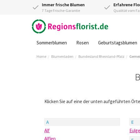
Immer frische Blumen
Erfahrene Flo
7 Tage Frische-Garantie
Qualität vom 
Sommerblumen
Rosen
Geburtstagsblumen
Home
Blumenladen
Bundesland Rheinland-Pfalz
Gemei
B
Klicken Sie auf eine der unten aufgeführten Ört
A
E
Alf
Eulg
Alflen