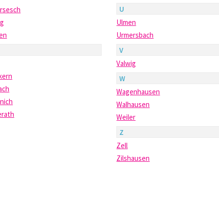
U
ersesch
ng
Ulmen
ten
Urmersbach
V
Valwig
kern
W
ach
Wagenhausen
nich
Walhausen
erath
Weiler
Z
Zell
Zilshausen