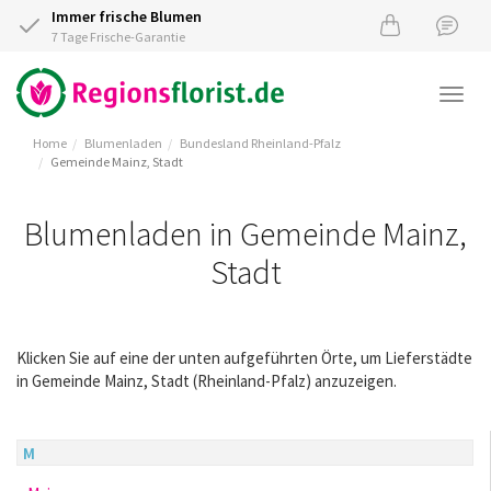
Immer frische Blumen
7 Tage Frische-Garantie
Togg
navi
Home
Blumenladen
Bundesland Rheinland-Pfalz
Gemeinde Mainz, Stadt
Blumenladen in Gemeinde Mainz,
Stadt
Klicken Sie auf eine der unten aufgeführten Örte, um Lieferstädte
in Gemeinde Mainz, Stadt (Rheinland-Pfalz) anzuzeigen.
M