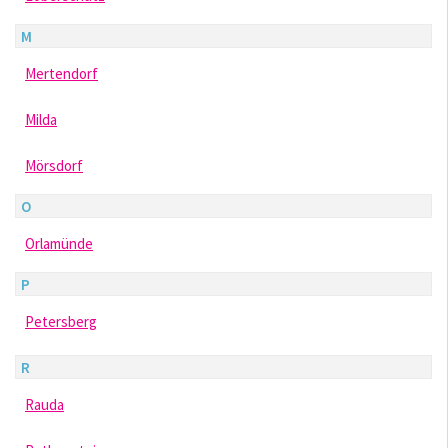
M
Mertendorf
Milda
Mörsdorf
O
Orlamünde
P
Petersberg
R
Rauda