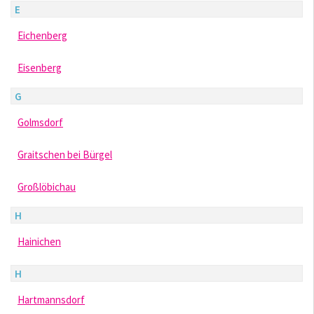
E
Eichenberg
Eisenberg
G
Golmsdorf
Graitschen bei Bürgel
Großlöbichau
H
Hainichen
H
Hartmannsdorf