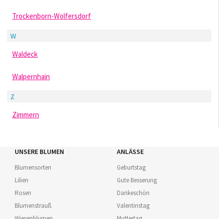
Trockenborn-Wolfersdorf
W
Waldeck
Walpernhain
Z
Zimmern
UNSERE BLUMEN
ANLÄSSE
Blumensorten
Geburtstag
Lilien
Gute Besserung
Rosen
Dankeschön
Blumenstrauß
Valentinstag
Wiesenblumen
Muttertag