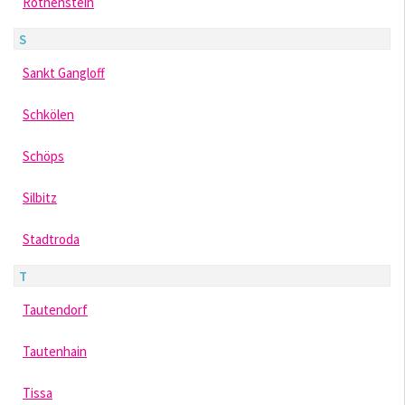
Rothenstein
S
Sankt Gangloff
Schkölen
Schöps
Silbitz
Stadtroda
T
Tautendorf
Tautenhain
Tissa