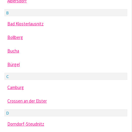
Albersdorf
B
Bad Klosterlausnitz
Bollberg
Bucha
Bürgel
C
Camburg
Crossen an der Elster
D
Dorndorf-Steudnitz