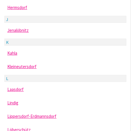
Hermsdorf
J
Jenalöbnitz
K
Kahla
Kleineutersdorf
L
Laasdorf
Lindig
Lippersdorf-Erdmannsdorf
Löberschütz