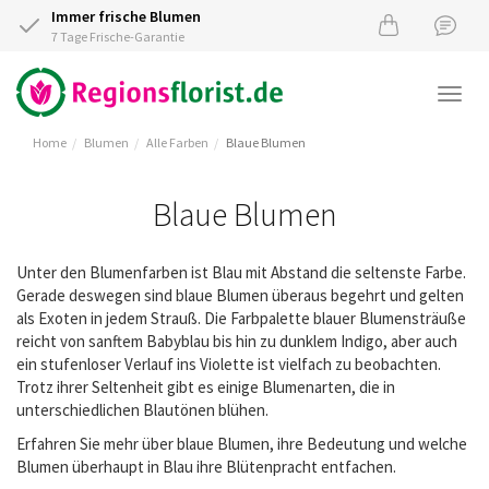
Immer frische Blumen
7 Tage Frische-Garantie
Togg
navi
Home
Blumen
Alle Farben
Blaue Blumen
Blaue Blumen
Unter den Blumenfarben ist Blau mit Abstand die seltenste Farbe.
Gerade deswegen sind blaue Blumen überaus begehrt und gelten
als Exoten in jedem Strauß. Die Farbpalette blauer Blumensträuße
reicht von sanftem Babyblau bis hin zu dunklem Indigo, aber auch
ein stufenloser Verlauf ins Violette ist vielfach zu beobachten.
Trotz ihrer Seltenheit gibt es einige Blumenarten, die in
unterschiedlichen Blautönen blühen.
Erfahren Sie mehr über blaue Blumen, ihre Bedeutung und welche
Blumen überhaupt in Blau ihre Blütenpracht entfachen.